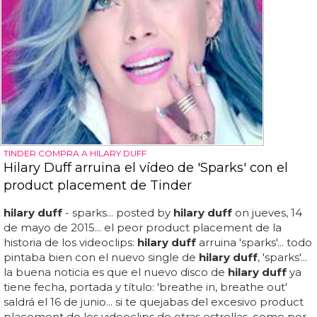
TINDER COMPRA A HILARY DUFF
Hilary Duff arruina el vídeo de 'Sparks' con el
product placement de Tinder
hilary duff
- sparks... posted by
hilary duff
on jueves, 14
de mayo de 2015... el peor product placement de la
historia de los videoclips:
hilary duff
arruina 'sparks'... todo
pintaba bien con el nuevo single de
hilary duff
, 'sparks'...
la buena noticia es que el nuevo disco de
hilary duff
ya
tiene fecha, portada y título: 'breathe in, breathe out'
saldrá el 16 de junio... si te quejabas del excesivo product
placement de los videoclips de otras estrellas, como por