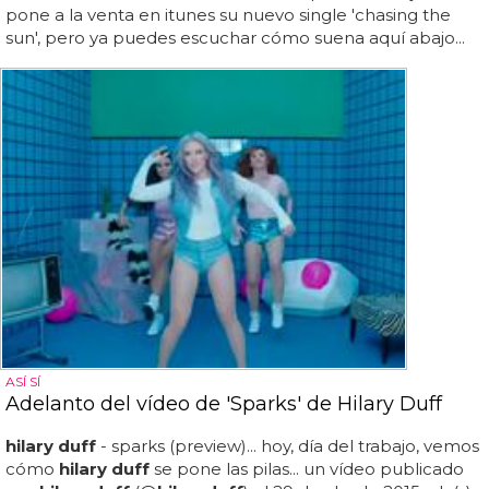
pone a la venta en itunes su nuevo single 'chasing the
sun', pero ya puedes escuchar cómo suena aquí abajo...
ASÍ SÍ
Adelanto del vídeo de 'Sparks' de Hilary Duff
hilary duff
- sparks (preview)... hoy, día del trabajo, vemos
cómo
hilary duff
se pone las pilas... un vídeo publicado