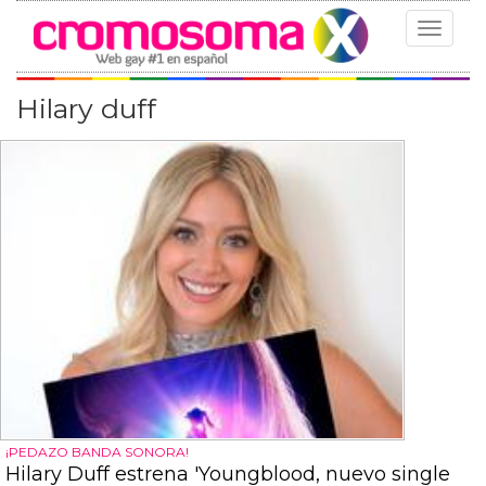
Toggle
navigat
Hilary duff
¡PEDAZO BANDA SONORA!
Hilary Duff estrena 'Youngblood, nuevo single