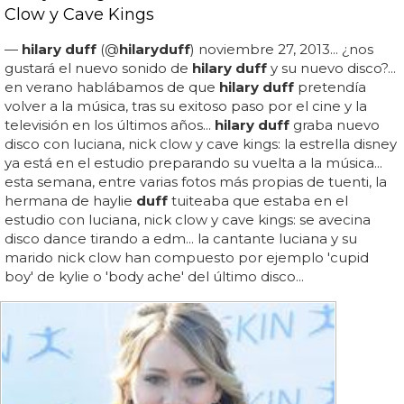
Clow y Cave Kings
—
hilary duff
(@
hilary
duff
) noviembre 27, 2013... ¿nos
gustará el nuevo sonido de
hilary duff
y su nuevo disco?...
en verano hablábamos de que
hilary duff
pretendía
volver a la música, tras su exitoso paso por el cine y la
televisión en los últimos años...
hilary duff
graba nuevo
disco con luciana, nick clow y cave kings: la estrella disney
ya está en el estudio preparando su vuelta a la música...
esta semana, entre varias fotos más propias de tuenti, la
hermana de haylie
duff
tuiteaba que estaba en el
estudio con luciana, nick clow y cave kings: se avecina
disco dance tirando a edm... la cantante luciana y su
marido nick clow han compuesto por ejemplo 'cupid
boy' de kylie o 'body ache' del último disco...