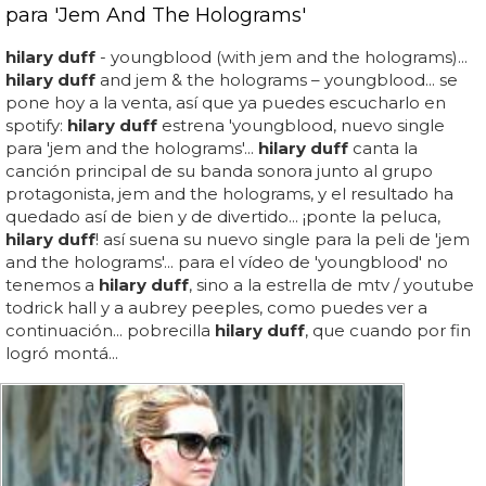
para 'Jem And The Holograms'
hilary duff
- youngblood (with jem and the holograms)...
hilary duff
and jem & the holograms – youngblood... se
pone hoy a la venta, así que ya puedes escucharlo en
spotify:
hilary duff
estrena 'youngblood, nuevo single
para 'jem and the holograms'...
hilary duff
canta la
canción principal de su banda sonora junto al grupo
protagonista, jem and the holograms, y el resultado ha
quedado así de bien y de divertido... ¡ponte la peluca,
hilary duff
! así suena su nuevo single para la peli de 'jem
and the holograms'... para el vídeo de 'youngblood' no
tenemos a
hilary duff
, sino a la estrella de mtv / youtube
todrick hall y a aubrey peeples, como puedes ver a
continuación... pobrecilla
hilary duff
, que cuando por fin
logró montá...