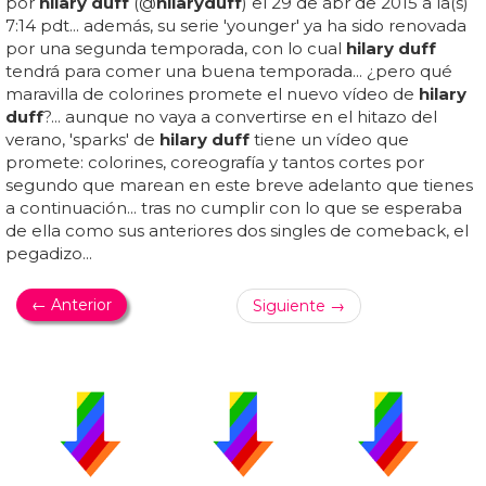
por
hilary duff
(@
hilary
duff
) el 29 de abr de 2015 a la(s)
7:14 pdt... además, su serie 'younger' ya ha sido renovada
por una segunda temporada, con lo cual
hilary duff
tendrá para comer una buena temporada... ¿pero qué
maravilla de colorines promete el nuevo vídeo de
hilary
duff
?... aunque no vaya a convertirse en el hitazo del
verano, 'sparks' de
hilary duff
tiene un vídeo que
promete: colorines, coreografía y tantos cortes por
segundo que marean en este breve adelanto que tienes
a continuación... tras no cumplir con lo que se esperaba
de ella como sus anteriores dos singles de comeback, el
pegadizo...
← Anterior
Siguiente →