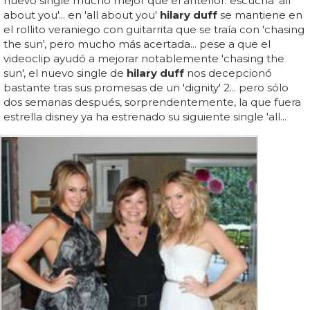
nuevo single mucho mejor que el anterior: escucha 'all
about you'... en 'all about you'
hilary duff
se mantiene en
el rollito veraniego con guitarrita que se traía con 'chasing
the sun', pero mucho más acertada... pese a que el
videoclip ayudó a mejorar notablemente 'chasing the
sun', el nuevo single de
hilary duff
nos decepcionó
bastante tras sus promesas de un 'dignity' 2... pero sólo
dos semanas después, sorprendentemente, la que fuera
estrella disney ya ha estrenado su siguiente single 'all...