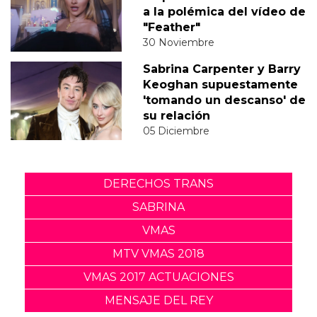
a la polémica del vídeo de
"Feather"
30 Noviembre
Sabrina Carpenter y Barry
Keoghan supuestamente
'tomando un descanso' de
su relación
05 Diciembre
DERECHOS TRANS
SABRINA
VMAS
MTV VMAS 2018
VMAS 2017 ACTUACIONES
MENSAJE DEL REY