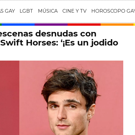
AS GAY
LGBT
MÚSICA
CINE Y TV
HOROSCOPO GA
 escenas desnudas con
Swift Horses: ‘¡Es un jodido