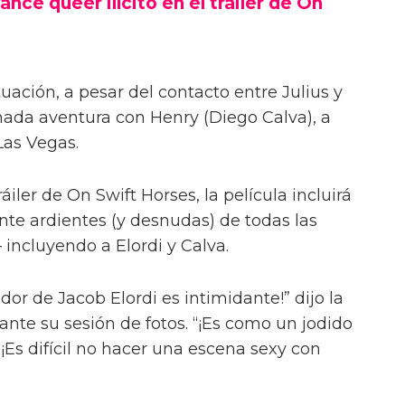
ance queer ilícito en el tráiler de On
uación, a pesar del contacto entre Julius y
onada aventura con Henry (Diego Calva), a
Las Vegas.
iler de On Swift Horses, la película incluirá
te ardientes (y desnudas) de todas las
incluyendo a Elordi y Calva.
or de Jacob Elordi es intimidante!” dijo la
urante su sesión de fotos. “¡Es como un jodido
 ¡Es difícil no hacer una escena sexy con