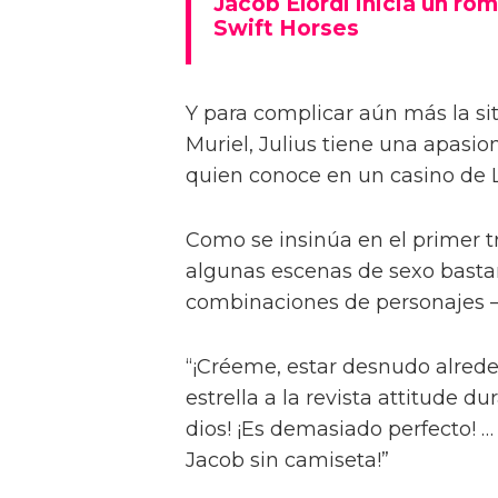
Jacob Elordi inicia un rom
Swift Horses
Y para complicar aún más la sit
Muriel, Julius tiene una apasi
quien conoce en un casino de 
Como se insinúa en el primer trá
algunas escenas de sexo bastan
combinaciones de personajes – 
“¡Créeme, estar desnudo alreded
estrella a la revista attitude d
dios! ¡Es demasiado perfecto! …
Jacob sin camiseta!”