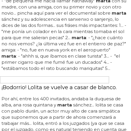
grabas con redone será para lanzarte en el mercado
inglés, ¿no? actualización: en efecto,
marta
sánchez llegó
ayer de estocolmo pero parece que la grabación la ha
hecho con un dueto con emilia poret, producido por
arnthor birgisson... por el timing, no creemos que estos
temas vayan a estar incluídos en el disco de duetos que
tiene preparado la ex pareja de jesús cabanas, pero,
¿para qué son entonces? de momento no sabemos
mucho más, esperamos que pronto la propia
marta
confirme sus planes de expansión a nivel internacional...