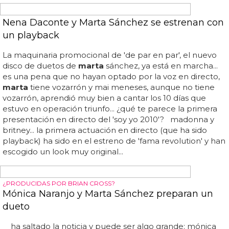
dices de las dos formas... sus fráses más impactantes: 1... -
"me ponía un colador en la cara mientras tomaba el sol
para que me salieran pecas" 2...
marta
: - "¿hace cuánto
no nos vemos? ¿la última vez fue en el entierro de paz?"
amiga: - "no, fue en nueva york en el aeropuerto"
marta
: - "ahhh si, que íbamos en clase turista" 3... - "el
primer cigarro que me fumé fue un ducados" 4... -
"estábamos todo el rato buscando mariquitas" 5...