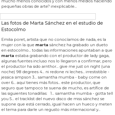
veraniega que la llevará a todos...
VÍDEO: El documental más impactante de
Marta Sánchez
- "de pequeña me hacía llamar hathaway"
marta
con su
madre, con una amiga, con su primer novio y con otro
novio... pincha aquí para ver el documental sobre
marta
sánchez y su adolescencia en sanxenxo o sanjenjo, lo