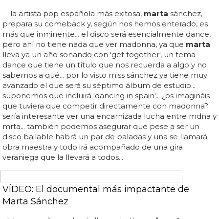
¿Con quién ha grabado Marta Sánchez en
Estocolmo?
Según nuestro informador,
marta
sánchez habría
llegado hoy mismo de estocolmo, ciudad en la que ha
estado grabando dos temas con redone, el productor
moro-sueco que producía a los a*teens y que terminó
produciendo el primer disco de lady gaga... porque, si