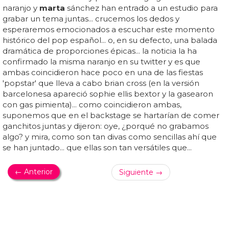
¡Bodorrio! Lolita se vuelve a casar de blanco.
Por ahí, entre los 400 invitados, andaba la duquesa de
alba, ana rosa quintana y
marta
sánchez... lolita se casa
con pablo durán, un actor muy alto de cara simpática
que suponemos que a partir de ahora comenzará a
trabajar más... lolita, entró a los juzgados (ya que se casa
por el juzgado, como es natural teniendo en cuenta que
ya se casó en su día por la iglesia y no ha pedido la
nulidad) del brazo de su hijo guillermo y en lugar del
tradicional "sí, quiero", espetó un "sí, te adoro"... todo muy
remake... y al final la ganadora de un goya por "rencor"
dijo jocosa: "si me queréis, quedarse"...