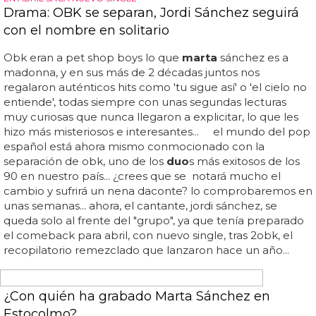
marta
sánchez ha estrenado nueva web oficial y como
exclusiva han adelantado la portada de 'de par en par',
título de su 'papito' particular que incluye duetos con tres
artistas que incluyen la palabra vega en su nombre... en el
tracklist final no aparece la canción que ha grabado con
emilia de poret así que no sabemos muy bien qué harán
con ella... en la flamante nueva web puedes ver un vídeo
de cómo se grabó la versión de 'soy yo' junto a nena
daconte... my sugar is raw...