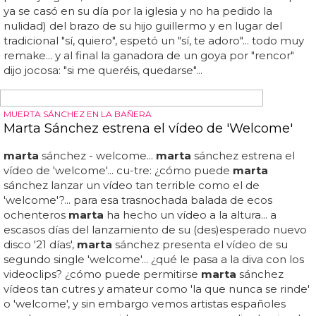
TODOS LO ESTÁIS PENSANDO: 'MRTA'
Marta Sánchez saca disco dance en semana
santa
la artista pop española más exitosa,
marta
sánchez,
prepara su comeback y, según nos hemos enterado, es
más que inminente... el disco será esencialmente dance,
pero ahí no tiene nada que ver madonna, ya que
marta
lleva ya un año sonando con 'get together', un tema
dance que tiene un título que nos recuerda a algo y no
sabemos a qué... por lo visto miss sánchez ya tiene muy
avanzado el que será su séptimo álbum de estudio...
suponemos que incluirá 'dancing in spain'... ¿os imagináis
que tuviera que competir directamente con madonna?
sería interesante ver una encarnizada lucha entre mdna y
mrta... también podemos asegurar que pese a ser un
disco bailable habrá un par de baladas y una se llamará
obra maestra y todo irá acompañado de una gira