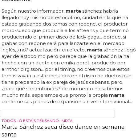
EN ABRIL SACA NUEVO SINGLE
Drama: OBK se separan, Jordi Sánchez seguirá
con el nombre en solitario
Obk eran a pet shop boys lo que
marta
sánchez es a
madonna, y en sus más de 2 décadas juntos nos
regalaron auténticos hits como 'tu sigue así' o 'el cielo no
entiende', todas siempre con unas segundas lecturas
muy curiosas que nunca llegaron a explicitar, lo que les
hizo más misteriosos e interesantes... el mundo del pop
español está ahora mismo conmocionado con la
separación de obk, uno de los
duo
s más exitosos de los
90 en nuestro país... ¿crees que se notará mucho el
cambio y sufrirá un nena daconte? lo comprobaremos en
unas semanas... ahora, el cantante, jordi sánchez, se
queda solo al frente del "grupo", ya que tenía preparado
el comeback para abril, con nuevo single, tras 2obk, el
recopilatorio remezclado que lanzaron hace un año...