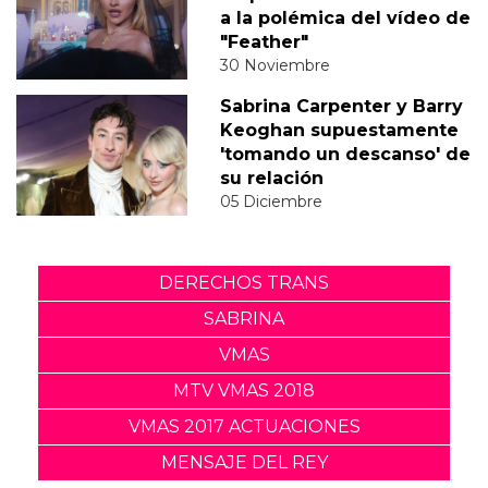
a la polémica del vídeo de
"Feather"
30 Noviembre
Sabrina Carpenter y Barry
Keoghan supuestamente
'tomando un descanso' de
su relación
05 Diciembre
DERECHOS TRANS
SABRINA
VMAS
MTV VMAS 2018
VMAS 2017 ACTUACIONES
MENSAJE DEL REY