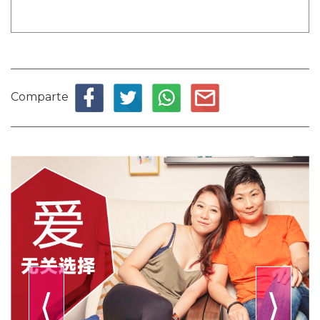
Comparte
⟨
⟩