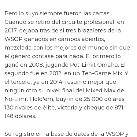
Pero lo suyo siempre fueron las cartas.
Cuando se retiró del circuito profesional, en
2017, dejaba tras de sí tres brazaletes de la
WSOP ganados en campos abiertos,
mezclada con los mejores del mundo sin que
el género contase para nada. El primero lo
ganó en 2008, jugando Pot-Limit Omaha. El
segundo fue en 2012, en un Ten-Game Mix. Y
el tercero, ya en 2014, resume mejor que
ningún otro su nivel: final del Mixed Max de
No-Limit Hold'em, buy-in de 25 000 dólares,
130 rivales de élite, victoria y cheque de 871
148 dólares.
Su registro en la base de datos de la WSOP y