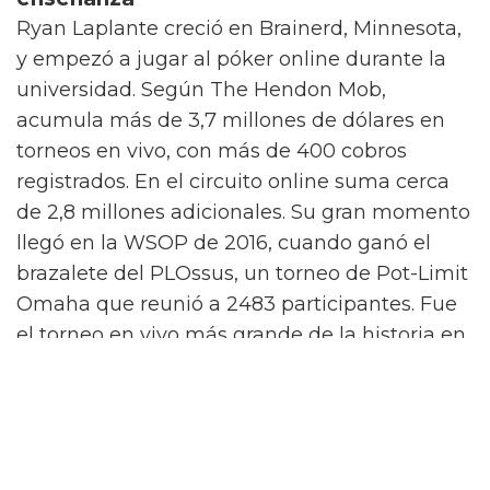
Ryan Laplante creció en Brainerd, Minnesota,
y empezó a jugar al póker online durante la
universidad. Según The Hendon Mob,
acumula más de 3,7 millones de dólares en
torneos en vivo, con más de 400 cobros
registrados. En el circuito online suma cerca
de 2,8 millones adicionales. Su gran momento
llegó en la WSOP de 2016, cuando ganó el
brazalete del PLOssus, un torneo de Pot-Limit
Omaha que reunió a 2483 participantes. Fue
el torneo en vivo más grande de la historia en
una modalidad distinta al Hold'em. El premio:
190 328 dólares.