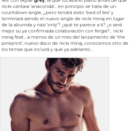
lies' con skylar
grey
, la que tocaba el piano antes de que
nicki cantara 'anaconda'... en principio se trata de un
countdown single, ¿pero tendrá éxito 'bed of lies' y
terminará siendo el nuevo single de nicki minaj en lugar
de la aburrida y nazi 'only'? ¿qué te parece a ti? ¿o será
mejor su ya confirmada colaboración con fergie?... nicki
minaj feat... a menos de un mes del lanzamiento de 'the
pinkprint', nuevo disco de nicki minaj, conocemos otro de
los temas que incluirá y que ya adelantó...