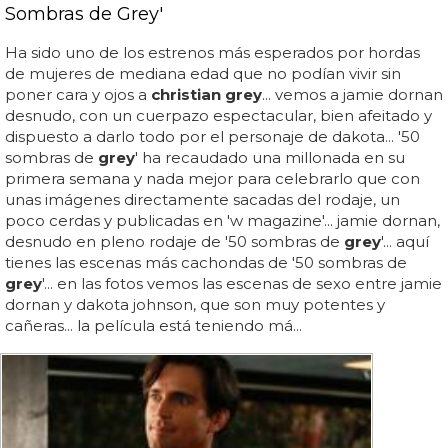
Sombras de Grey'
Ha sido uno de los estrenos más esperados por hordas
de mujeres de mediana edad que no podían vivir sin
poner cara y ojos a
christian grey
... vemos a jamie dornan
desnudo, con un cuerpazo espectacular, bien afeitado y
dispuesto a darlo todo por el personaje de dakota... '50
sombras de
grey
' ha recaudado una millonada en su
primera semana y nada mejor para celebrarlo que con
unas imágenes directamente sacadas del rodaje, un
poco cerdas y publicadas en 'w magazine'... jamie dornan,
desnudo en pleno rodaje de '50 sombras de
grey
'... aquí
tienes las escenas más cachondas de '50 sombras de
grey
'... en las fotos vemos las escenas de sexo entre jamie
dornan y dakota johnson, que son muy potentes y
cañeras... la película está teniendo má...