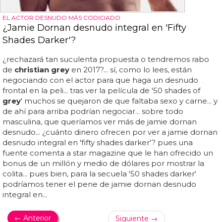
EL ACTOR DESNUDO MÁS CODICIADO
¿Jamie Dornan desnudo integral en 'Fifty
Shades Darker'?
¿rechazará tan suculenta propuesta o tendremos rabo
de
christian grey
en 2017?... sí, como lo lees, están
negociando con el actor para que haga un desnudo
frontal en la peli... tras ver la película de '50 shades of
grey
' muchos se quejaron de que faltaba sexo y carne... y
de ahí para arriba podrían negociar... sobre todo
masculina, que queríamos ver más de jamie dornan
desnudo... ¿cuánto dinero ofrecen por ver a jamie dornan
desnudo integral en 'fifty shades darker'? pues una
fuente comenta a star magazine que le han ofrecido un
bonus de un millón y medio de dólares por mostrar la
colita... pues bien, para la secuela '50 shades darker'
podríamos tener el pene de jamie dornan desnudo
integral en...
← Anterior
Siguiente →