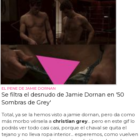
EL PENE DE JAMIE DORNAN
Se filtra el desnudo de Jamie Dornan en '50
Sombras de Grey'
Total, ya se la hemos visto a jamie dornan, pero da como
más morbo vérsela a
christian grey
... pero en este gif lo
podrás ver todo casi casi, porque el chaval se quita el
tejano y no lleva ropa interior... esperemos, como vuelven