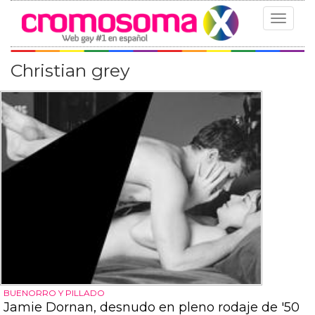
Toggle
navigat
Christian grey
BUENORRO Y PILLADO
Jamie Dornan, desnudo en pleno rodaje de '50