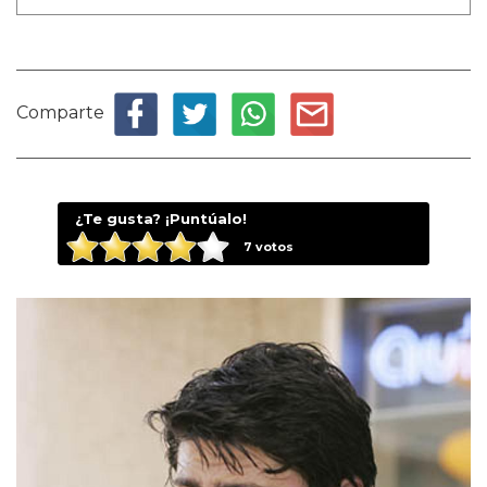
Comparte
¿Te gusta? ¡Puntúalo!
7
votos