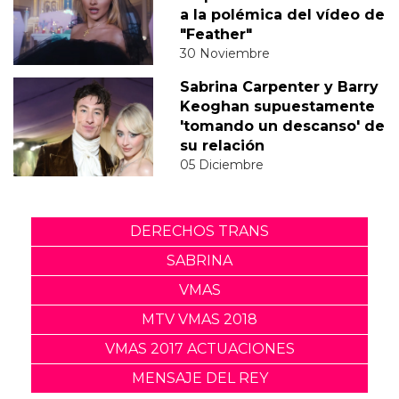
a la polémica del vídeo de
"Feather"
30 Noviembre
Sabrina Carpenter y Barry
Keoghan supuestamente
'tomando un descanso' de
su relación
05 Diciembre
DERECHOS TRANS
SABRINA
VMAS
MTV VMAS 2018
VMAS 2017 ACTUACIONES
MENSAJE DEL REY