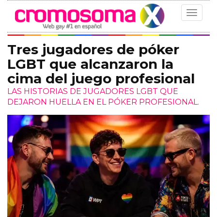
Toggle
navigat
Tres jugadores de póker
LGBT que alcanzaron la
cima del juego profesional
LAS HISTORIAS DE JUGADORES LGBT QUE
DEJARON HUELLA EN EL PÓKER PROFESIONAL.