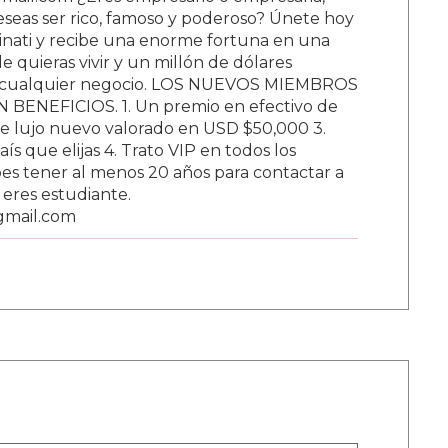
ail.com ¿Eres empresario o empresaria,
Deseas ser rico, famoso y poderoso? Únete hoy
nati y recibe una enorme fortuna en una
 quieras vivir y un millón de dólares
ar cualquier negocio. LOS NUEVOS MIEMBROS
BENEFICIOS. 1. Un premio en efectivo de
e lujo nuevo valorado en USD $50,000 3.
s que elijas 4. Trato VIP en todos los
s tener al menos 20 años para contactar a
i eres estudiante.
gmail.com