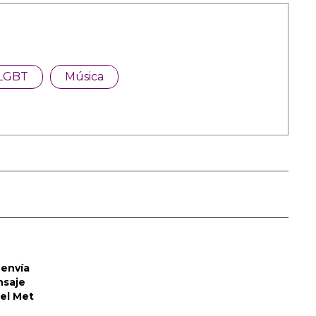
LGBT
Música