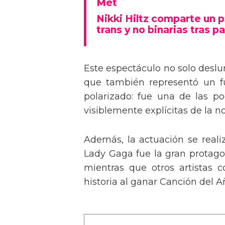
Tommy Dorfman envía un 
Met
Nikki Hiltz comparte un 
trans y no binarias tras pa
Este espectáculo no solo deslu
que también representó un fu
polarizado: fue una de las p
visiblemente explícitas de la n
Además, la actuación se real
Lady Gaga fue la gran protagon
mientras que otros artistas
historia al ganar Canción del A