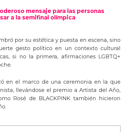
poderoso mensaje trans en la Gala del
poderoso mensaje para las personas
sar a la semifinal olímpica
mbró por su estética y puesta en escena, sino
erte gesto político en un contexto cultural
ocas, si no la primera, afirmaciones LGBTQ+
oche.
izó en el marco de una ceremonia en la que
ista, llevándose el premio a Artista del Año,
 como Rosé de BLACKPINK también hicieron
ño.