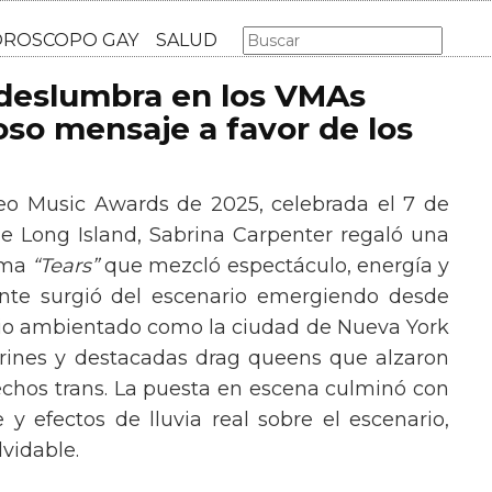
AS GAY
LGBT
MÚSICA
CINE Y TV
HOROSCOPO GA
 deslumbra en los VMAs
so mensaje a favor de los
eo Music Awards de 2025, celebrada el 7 de
e Long Island, Sabrina Carpenter regaló una
ema
“Tears”
que mezcló espectáculo, energía y
tante surgió del escenario emergiendo desde
ario ambientado como la ciudad de Nueva York
rines y destacadas drag queens que alzaron
echos trans. La puesta en escena culminó con
y efectos de lluvia real sobre el escenario,
vidable.