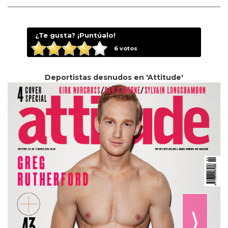
¿Te gusta? ¡Puntúalo!
6
votos
Deportistas desnudos en 'Attitude'
⟩