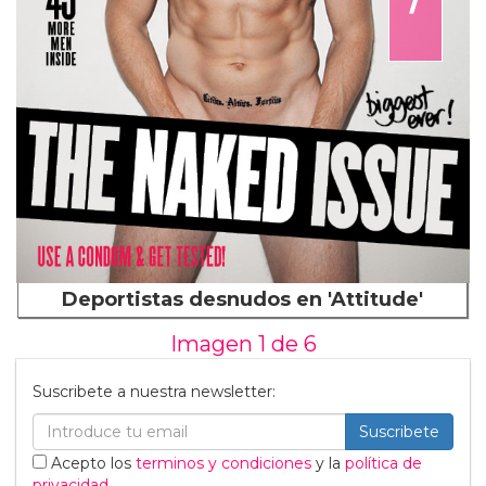
Deportistas desnudos en 'Attitude'
Imagen 1 de
6
Suscribete a nuestra newsletter:
Suscribete
Acepto los
terminos y condiciones
y la
política de
privacidad
.