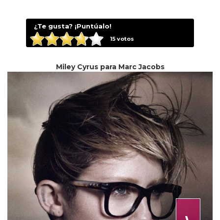
¿Te gusta? ¡Puntúalo!
15
votos
Miley Cyrus para Marc Jacobs