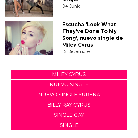
04 Junio
Escucha 'Look What
They've Done To My
Song', nuevo single de
Miley Cyrus
15 Diciembre
MILEY CYRUS
NUEVO SINGLE
NUEVO SINGLE YURENA
BILLY RAY CYRUS
SINGLE GAY
SINGLE