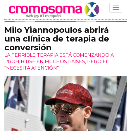
Toggle
navigat
Milo Yiannopoulos abrirá
una clínica de terapia de
conversión
LA TERRIBLE TERAPIA ESTÁ COMENZANDO A
PROHIBIRSE EN MUCHOS PAISES, PERO ÉL
"NECESITA ATENCIÓN"