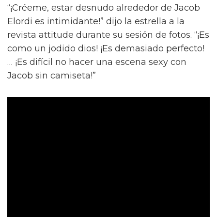
“¡Créeme, estar desnudo alrededor de Jacob
Elordi es intimidante!” dijo la estrella a la
revista attitude durante su sesión de fotos. “¡Es
como un jodido dios! ¡Es demasiado perfecto!
… ¡Es difícil no hacer una escena sexy con
Jacob sin camiseta!”