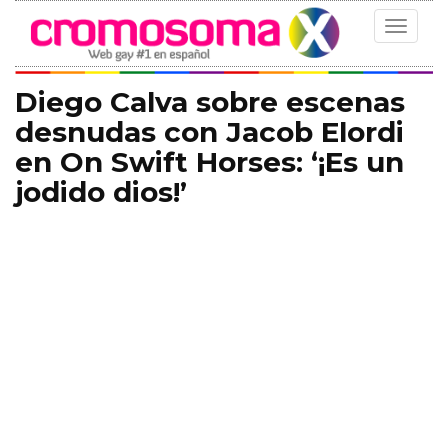
Toggle
navigat
Diego Calva sobre escenas
desnudas con Jacob Elordi
en On Swift Horses: ‘¡Es un
jodido dios!’