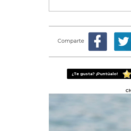
Comparte
¿Te gusta? ¡Puntúalo!
Ch