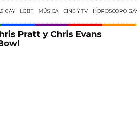
AS GAY
LGBT
MÚSICA
CINE Y TV
HOROSCOPO GA
hris Pratt y Chris Evans
 Bowl