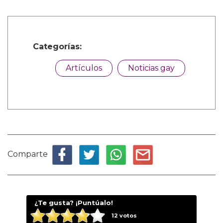
Categorías:
Artículos
Noticias gay
Comparte
¿Te gusta? ¡Puntúalo!
12
votos