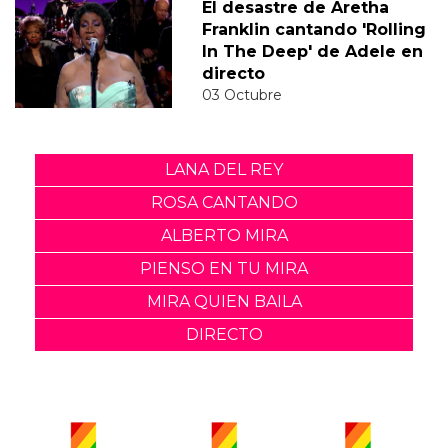
El desastre de Aretha
Franklin cantando 'Rolling
In The Deep' de Adele en
directo
03 Octubre
LANA DEL REY
ROSA CANTANDO
ALBERTO MIRA
PIENSO EN TU MIRA
MIRA QUIEN BAILA
DIRECTO