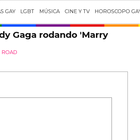
AS GAY
LGBT
MÚSICA
CINE Y TV
HOROSCOPO GA
Lady Gaga rodando 'Marry
E ROAD