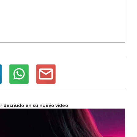
er desnudo en su nuevo vídeo