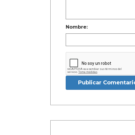
Nombre:
Publicar Comentari