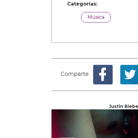
Categorías:
Música
Comparte
Justin Bieb