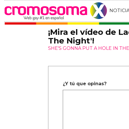
NOTICI
¡Mira el vídeo de 
The Night'!
SHE'S GONNA PUT A HOLE IN TH
¿Y tú que opinas?