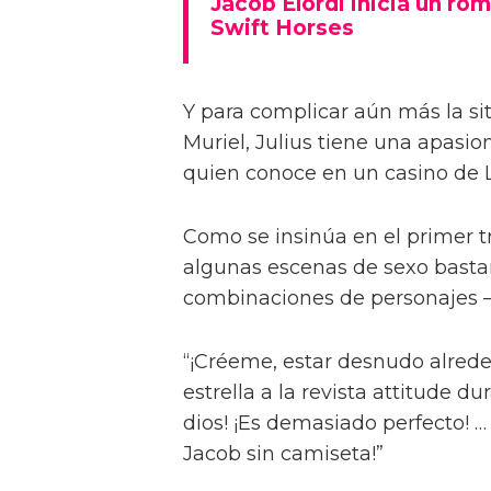
Jacob Elordi inicia un rom
Swift Horses
Y para complicar aún más la sit
Muriel, Julius tiene una apasi
quien conoce en un casino de 
Como se insinúa en el primer trá
algunas escenas de sexo bastan
combinaciones de personajes – 
“¡Créeme, estar desnudo alreded
estrella a la revista attitude d
dios! ¡Es demasiado perfecto! …
Jacob sin camiseta!”