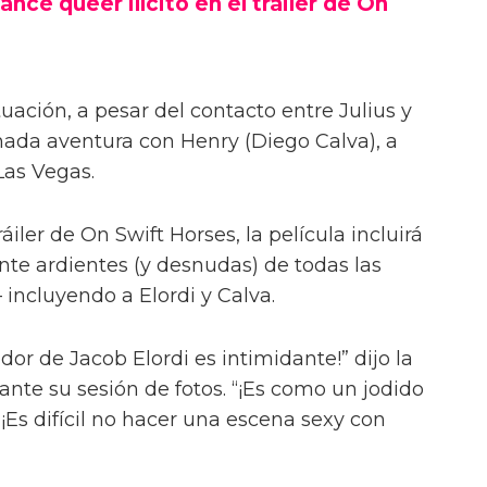
ance queer ilícito en el tráiler de On
uación, a pesar del contacto entre Julius y
onada aventura con Henry (Diego Calva), a
Las Vegas.
iler de On Swift Horses, la película incluirá
te ardientes (y desnudas) de todas las
incluyendo a Elordi y Calva.
or de Jacob Elordi es intimidante!” dijo la
urante su sesión de fotos. “¡Es como un jodido
 ¡Es difícil no hacer una escena sexy con