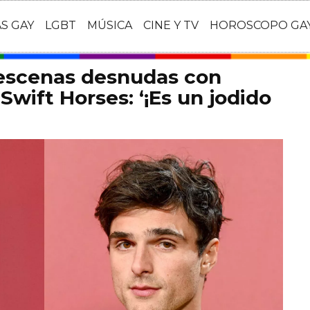
AS GAY
LGBT
MÚSICA
CINE Y TV
HOROSCOPO GA
 escenas desnudas con
Swift Horses: ‘¡Es un jodido