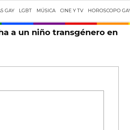
AS GAY
LGBT
MÚSICA
CINE Y TV
HOROSCOPO GA
cha a un niño transgénero en