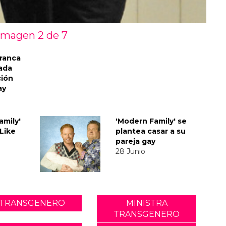
Imagen 2 de
7
rranca
ada
ción
ay
amily'
'Modern Family' se
Like
plantea casar a su
pareja gay
28 Junio
TRANSGENERO
MINISTRA
TRANSGENERO