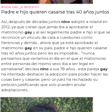
BODA GAY, ¿E INCESTO?
Padre e hijo quieren casarse tras 40 años juntos
Así, después de décadas juntos
nino
adoptó a roland en
2012, ya que creían que jamás iba a aprobarse el
matrimonio
gay
y al ser legalmente padre e hijo sí que se
reconoce un vínculo de cara a cuestiones como
herencias y demás... ahora que ya está aprobado el
matrimonio
gay
en su país, padre e hijo quieren casarse
tras 40 años juntos pero les es imposible... "nunca
pensamos que veríamos el día en el que el matrimonio
entre personas del mismo sexo iba a ser legal en
pensilvania", declara
nino
a sus 78 años... esta pareja
gay
ha intentado deshacer la adopción para poder hacer las
cosas bien y casarse, pero un juez ha rechazado su
petición justificando que solo pueden anular
adoptaciones...