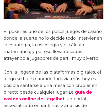
El póker es uno de los pocos juegos de casino
donde la suerte no lo decide todo. Intervienen
la estrategia, la psicología y el cálculo
matemático, y por eso lleva décadas
atrayendo a jugadores de perfil muy diverso.
Con la llegada de las plataformas digitales, el
juego se ha expandido todavía más: hoy es
posible sentarse a una mesa con crupier en
directo desde cualquier lugar. La
guía de
casinos online de Legalbet
, un portal
especializado en rankings y análisis de