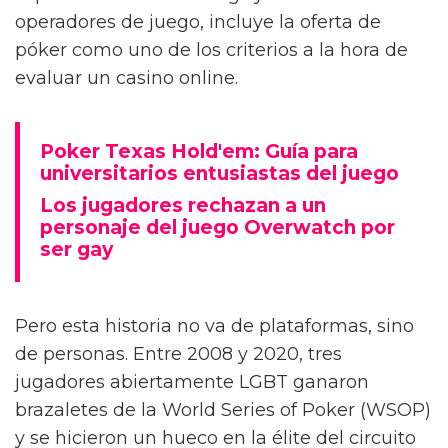
operadores de juego, incluye la oferta de
póker como uno de los criterios a la hora de
evaluar un casino online.
Poker Texas Hold'em: Guía para
universitarios entusiastas del juego
Los jugadores rechazan a un
personaje del juego Overwatch por
ser gay
Pero esta historia no va de plataformas, sino
de personas. Entre 2008 y 2020, tres
jugadores abiertamente LGBT ganaron
brazaletes de la World Series of Poker (WSOP)
y se hicieron un hueco en la élite del circuito