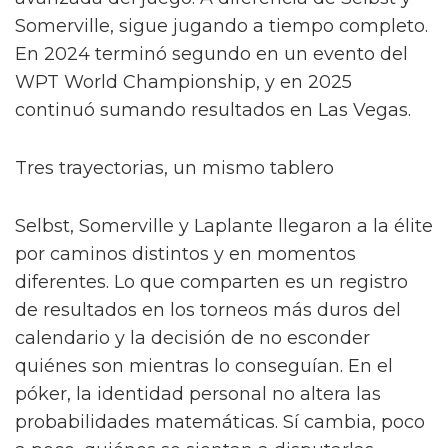
Somerville, sigue jugando a tiempo completo.
En 2024 terminó segundo en un evento del
WPT World Championship, y en 2025
continuó sumando resultados en Las Vegas.
Tres trayectorias, un mismo tablero
Selbst, Somerville y Laplante llegaron a la élite
por caminos distintos y en momentos
diferentes. Lo que comparten es un registro
de resultados en los torneos más duros del
calendario y la decisión de no esconder
quiénes son mientras lo conseguían. En el
póker, la identidad personal no altera las
probabilidades matemáticas. Sí cambia, poco