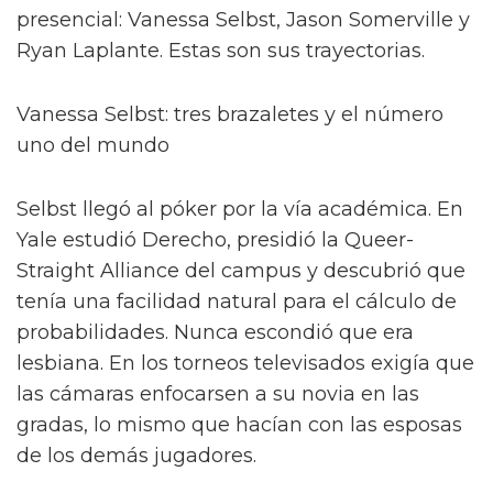
presencial: Vanessa Selbst, Jason Somerville y
Ryan Laplante. Estas son sus trayectorias.
Vanessa Selbst: tres brazaletes y el número
uno del mundo
Selbst llegó al póker por la vía académica. En
Yale estudió Derecho, presidió la Queer-
Straight Alliance del campus y descubrió que
tenía una facilidad natural para el cálculo de
probabilidades. Nunca escondió que era
lesbiana. En los torneos televisados exigía que
las cámaras enfocarsen a su novia en las
gradas, lo mismo que hacían con las esposas
de los demás jugadores.