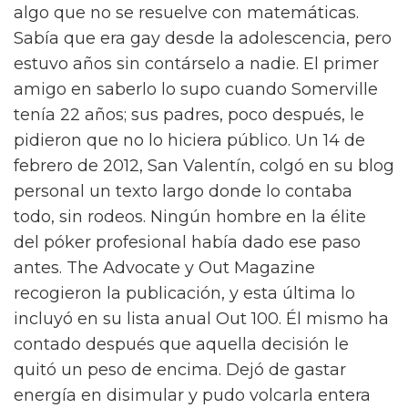
algo que no se resuelve con matemáticas.
Sabía que era gay desde la adolescencia, pero
estuvo años sin contárselo a nadie. El primer
amigo en saberlo lo supo cuando Somerville
tenía 22 años; sus padres, poco después, le
pidieron que no lo hiciera público. Un 14 de
febrero de 2012, San Valentín, colgó en su blog
personal un texto largo donde lo contaba
todo, sin rodeos. Ningún hombre en la élite
del póker profesional había dado ese paso
antes. The Advocate y Out Magazine
recogieron la publicación, y esta última lo
incluyó en su lista anual Out 100. Él mismo ha
contado después que aquella decisión le
quitó un peso de encima. Dejó de gastar
energía en disimular y pudo volcarla entera