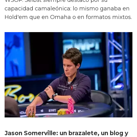
WSOP. Selbst siempre destacó por su
capacidad camaleónica: lo mismo ganaba en
Hold'em que en Omaha o en formatos mixtos.
Jason Somerville: un brazalete, un blog y