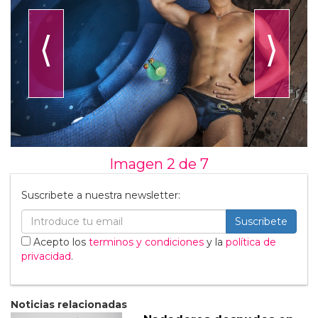
⟨
⟩
Imagen 2 de
7
Suscribete a nuestra newsletter:
Suscribete
Acepto los
terminos y condiciones
y la
política de
privacidad
.
Noticias relacionadas