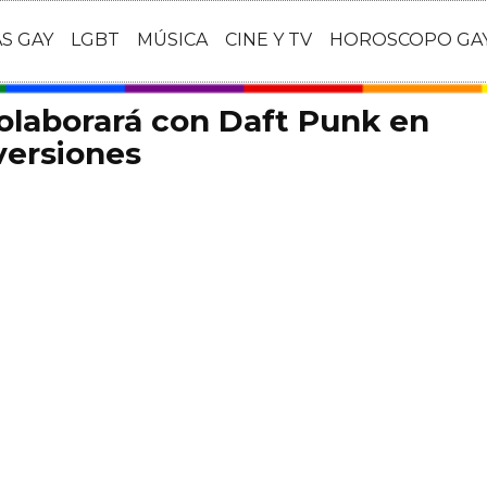
AS GAY
LGBT
MÚSICA
CINE Y TV
HOROSCOPO GA
colaborará con Daft Punk en
versiones