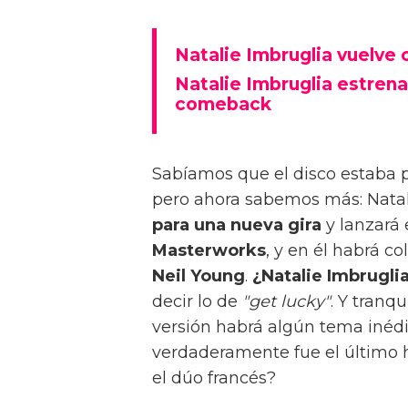
Natalie Imbruglia vuelve 
Natalie Imbruglia estrena 
comeback
Sabíamos que el disco estaba p
pero ahora sabemos más: Natal
para una nueva gira
y lanzará 
Masterworks
, y en él habrá c
Neil Young
.
¿Natalie Imbrugli
decir lo de
"get lucky"
. Y tranq
versión habrá algún tema inédi
verdaderamente fue el último hi
el dúo francés?