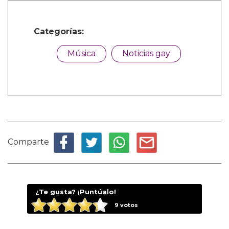
Categorías:
Música
Noticias gay
Comparte
¿Te gusta? ¡Puntúalo!
9
votos