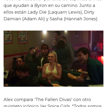
que ayudan a Byron en su camino. Junto a
ellos están Lady Die (Laquarn Lewis), Dirty
Damian (Adam Ali) y Sasha (Hannah Jones).
Alex compara 'The Fallen Divas' con otro
quinteto icónico: las Spice Girls. "Todos somos