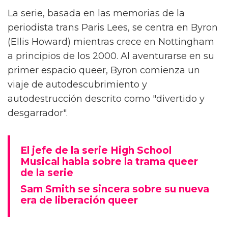
Alex Thomas-Smith está feliz de poder
conversar con la gente sobre 'What It Feels
Like For A Girl', el nuevo drama de
crecimiento de la BBC. "Pero primero tienes
que haberlo visto", aclara el actor.
La serie, basada en las memorias de la
periodista trans Paris Lees, se centra en Byron
(Ellis Howard) mientras crece en Nottingham
a principios de los 2000. Al aventurarse en su
primer espacio queer, Byron comienza un
viaje de autodescubrimiento y
autodestrucción descrito como "divertido y