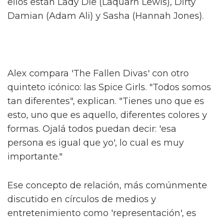
Alex, conocido por sus papeles en el escenario
en 'And Juliet' y 'Dear Evan Hansen', describe
el programa como "una historia caótica pero
verdadera de hermandad, feminidad y crecer
como queer".
Hacen una interesante distinción de que "no
es nada como lo que he visto" respecto a la
televisión británica. Al ser preguntado sobre
cómo se relaciona con algo como 'Pose', Alex
concede que es un buen punto de referencia.
"Imagina 'Pose' mezclado con 'Skins'" – una
idea salvaje. "¿Quién no querría ver eso?"
Alex interpreta a Sticky Nikki, uno de 'The