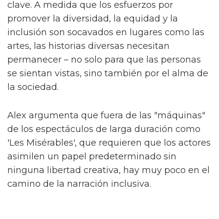
Fallen Divas', una "pandilla de espíritus afines"
que ayudan a Byron en su camino. Junto a
ellos están Lady Die (Laquarn Lewis), Dirty
Damian (Adam Ali) y Sasha (Hannah Jones).
Alex compara 'The Fallen Divas' con otro