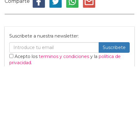
Comparte
Suscribete a nuestra newsletter:
Suscribete
Acepto los
terminos y condiciones
y la
política de
privacidad
.
Noticias relacionadas
Diego Calva y Jacob Elordi
tendrán "escenas
calientes" en su nuevo
proyecto
05 Marzo