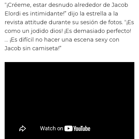
“¡Créeme, estar desnudo alrededor de Jacob
Elordi es intimidante!” dijo la estrella a la
revista attitude durante su sesión de fotos. “¡Es
como un jodido dios! ¡Es demasiado perfecto!
… ¡Es difícil no hacer una escena sexy con
Jacob sin camiseta!”