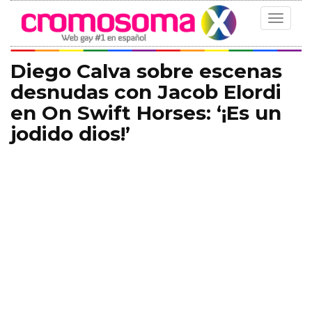
Toggle
navigat
Diego Calva sobre escenas
desnudas con Jacob Elordi
en On Swift Horses: ‘¡Es un
jodido dios!’