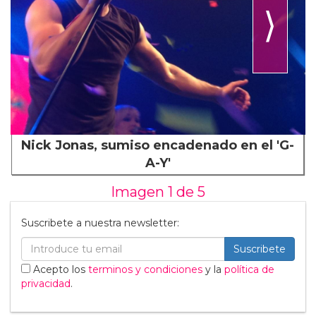
⟩
Nick Jonas, sumiso encadenado en el 'G-
A-Y'
Imagen 1 de
5
Suscribete a nuestra newsletter:
Suscribete
Acepto los
terminos y condiciones
y la
política de
privacidad
.