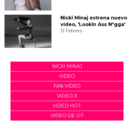
Nicki Minaj estrena nuevo
vídeo, 'Lookin Ass N*gga'
13 Febrero
NICKI MINAJ
VIDEO
FAN VIDEO
VIDEO X
VIDEO HOT
VIDEO DE OT