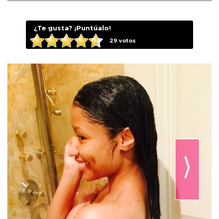
¿Te gusta? ¡Puntúalo!
29
votos
⟩