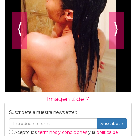
⟨
⟩
Imagen 2 de
7
Suscribete a nuestra newsletter:
Suscribete
Acepto los
terminos y condiciones
y la
política de