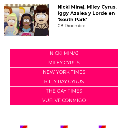
Nicki Minaj, Miley Cyrus,
Iggy Azalea y Lorde en
'South Park'
08 Diciembre
NICKI MINAJ
MILEY CYRUS
NEW YORK TIMES
BILLY RAY CYRUS
THE GAY TIMES
VUELVE CONMIGO