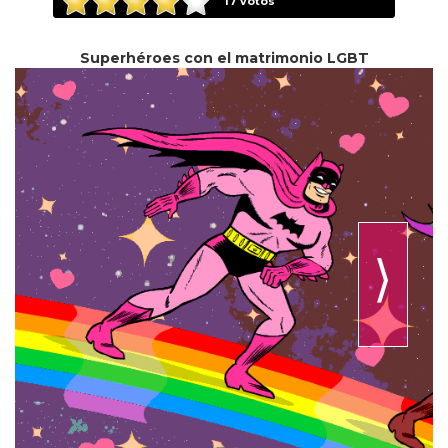
17
votos
Superhéroes con el matrimonio LGBT
⟩