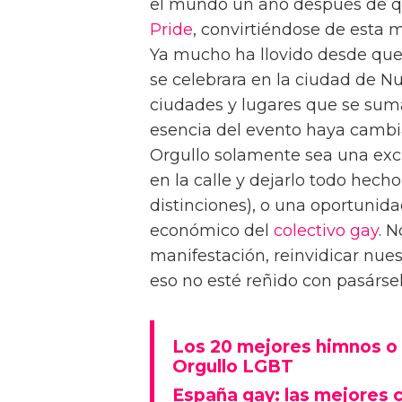
el mundo un año después de qu
Pride
, convirtiéndose de esta 
Ya mucho ha llovido desde que
se celebrara en la ciudad de N
ciudades y lugares que se suma
esencia del evento haya camb
Orgullo solamente sea una excus
en la calle y dejarlo todo hech
distinciones), o una oportunid
económico del
colectivo gay
. 
manifestación, reinvidicar nues
eso no esté reñido con pasársel
Los 20 mejores himnos o 
Orgullo LGBT
España gay: las mejores c