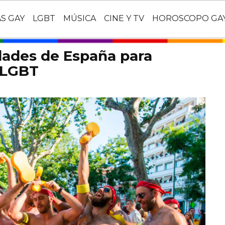
AS GAY
LGBT
MÚSICA
CINE Y TV
HOROSCOPO GA
dades de España para
o LGBT