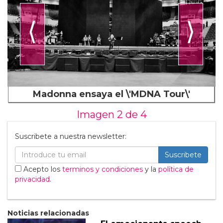
⟨
⟩
Madonna ensaya el \'MDNA Tour\'
Imagen 2 de
4
Suscribete a nuestra newsletter:
Suscribete
Acepto los
terminos y condiciones
y la
política de
privacidad
.
Noticias relacionadas