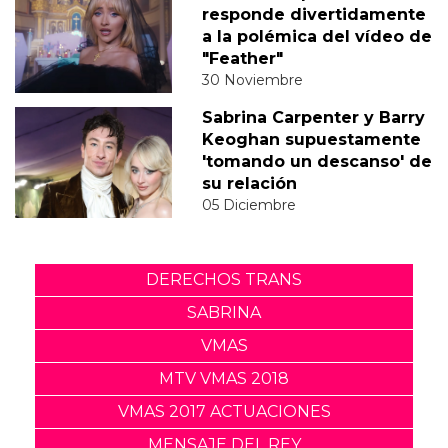
responde divertidamente
a la polémica del vídeo de
"Feather"
30 Noviembre
Sabrina Carpenter y Barry
Keoghan supuestamente
'tomando un descanso' de
su relación
05 Diciembre
DERECHOS TRANS
SABRINA
VMAS
MTV VMAS 2018
VMAS 2017 ACTUACIONES
MENSAJE DEL REY