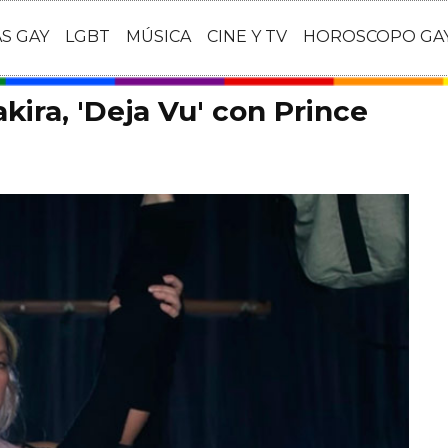
AS GAY
LGBT
MÚSICA
CINE Y TV
HOROSCOPO GA
ira, 'Deja Vu' con Prince