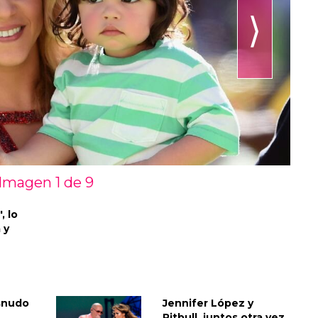
⟩
Imagen 1 de
9
, lo
 y
snudo
Jennifer López y
Pitbull, juntos otra vez