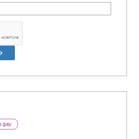
o
s gay