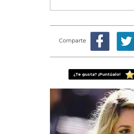
Comparte
¿Te gusta? ¡Puntúalo!