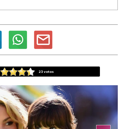
23
votos