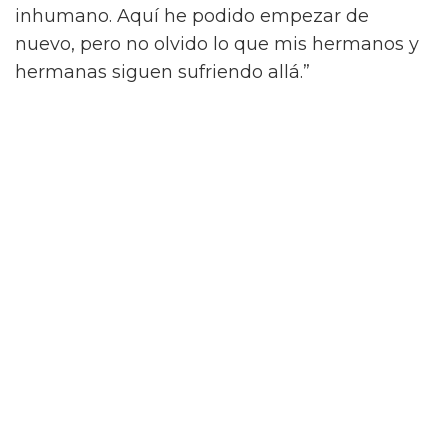
inhumano. Aquí he podido empezar de
nuevo, pero no olvido lo que mis hermanos y
hermanas siguen sufriendo allá.”
El rol de la diversidad sexual
Una de las principales razones por las que la
lucha sigue en pie se debe a las redes
sociales. Teniendo un
espacio
en el que
cualquiera puede dar su opinión o comentario
acerca de cierto tema, es normal ver cada vez
más seguido a influencers o personajes que
se internan en la lucha que involucra ser parte
de la comunidad. Asimismo, el hecho de tener
un ciberespacio en el que puedan contactar
permite los lazos de fraternidad.