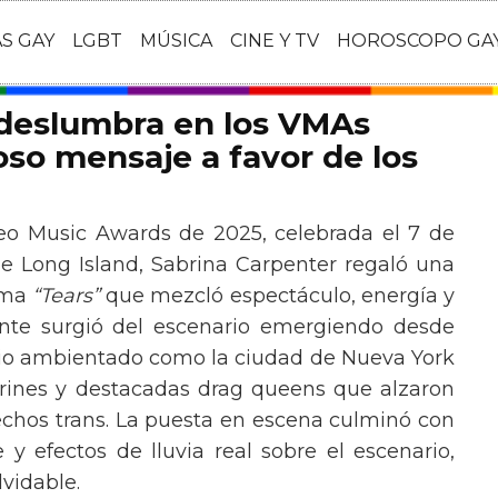
AS GAY
LGBT
MÚSICA
CINE Y TV
HOROSCOPO GA
 deslumbra en los VMAs
so mensaje a favor de los
eo Music Awards de 2025, celebrada el 7 de
e Long Island, Sabrina Carpenter regaló una
ema
“Tears”
que mezcló espectáculo, energía y
tante surgió del escenario emergiendo desde
ario ambientado como la ciudad de Nueva York
rines y destacadas drag queens que alzaron
echos trans. La puesta en escena culminó con
y efectos de lluvia real sobre el escenario,
vidable.