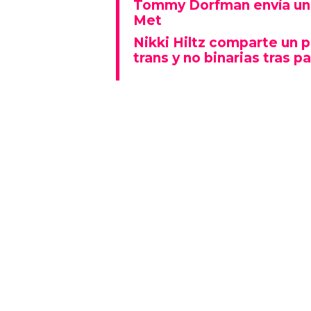
Tommy Dorfman envía un 
Met
Nikki Hiltz comparte un 
trans y no binarias tras pa
Este espectáculo no solo deslu
que también representó un fu
polarizado: fue una de las p
visiblemente explícitas de la n
Además, la actuación se real
Lady Gaga fue la gran protagon
mientras que otros artistas
historia al ganar Canción del A