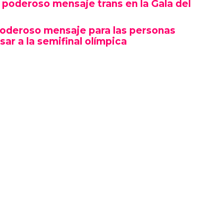
poderoso mensaje trans en la Gala del
poderoso mensaje para las personas
sar a la semifinal olímpica
mbró por su estética y puesta en escena, sino
erte gesto político en un contexto cultural
ocas, si no la primera, afirmaciones LGBTQ+
oche.
izó en el marco de una ceremonia en la que
ista, llevándose el premio a Artista del Año,
 como Rosé de BLACKPINK también hicieron
ño.