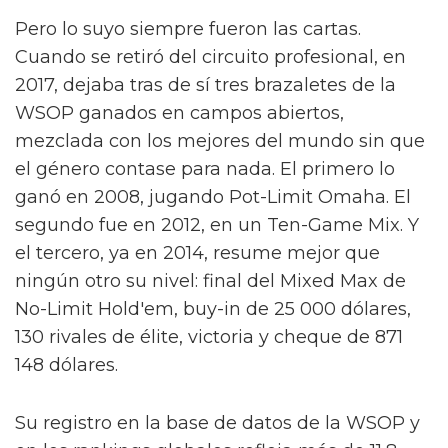
Pero lo suyo siempre fueron las cartas.
Cuando se retiró del circuito profesional, en
2017, dejaba tras de sí tres brazaletes de la
WSOP ganados en campos abiertos,
mezclada con los mejores del mundo sin que
el género contase para nada. El primero lo
ganó en 2008, jugando Pot-Limit Omaha. El
segundo fue en 2012, en un Ten-Game Mix. Y
el tercero, ya en 2014, resume mejor que
ningún otro su nivel: final del Mixed Max de
No-Limit Hold'em, buy-in de 25 000 dólares,
130 rivales de élite, victoria y cheque de 871
148 dólares.
Su registro en la base de datos de la WSOP y