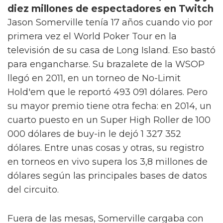
Jason Somerville: un brazalete, un blog y
diez millones de espectadores en Twitch
Jason Somerville tenía 17 años cuando vio por
primera vez el World Poker Tour en la
televisión de su casa de Long Island. Eso bastó
para engancharse. Su brazalete de la WSOP
llegó en 2011, en un torneo de No-Limit
Hold'em que le reportó 493 091 dólares. Pero
su mayor premio tiene otra fecha: en 2014, un
cuarto puesto en un Super High Roller de 100
000 dólares de buy-in le dejó 1 327 352
dólares. Entre unas cosas y otras, su registro
en torneos en vivo supera los 3,8 millones de
dólares según las principales bases de datos
del circuito.