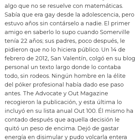
Fuera de las mesas, Somerville cargaba con
algo que no se resuelve con matemáticas.
Sabía que era gay desde la adolescencia, pero
estuvo años sin contárselo a nadie. El primer
amigo en saberlo lo supo cuando Somerville
tenía 22 años; sus padres, poco después, le
pidieron que no lo hiciera público. Un 14 de
febrero de 2012, San Valentín, colgó en su blog
personal un texto largo donde lo contaba
todo, sin rodeos. Ningún hombre en la élite
del póker profesional había dado ese paso
antes. The Advocate y Out Magazine
recogieron la publicación, y esta última lo
incluyó en su lista anual Out 100. Él mismo ha
contado después que aquella decisión le
quitó un peso de encima. Dejó de gastar