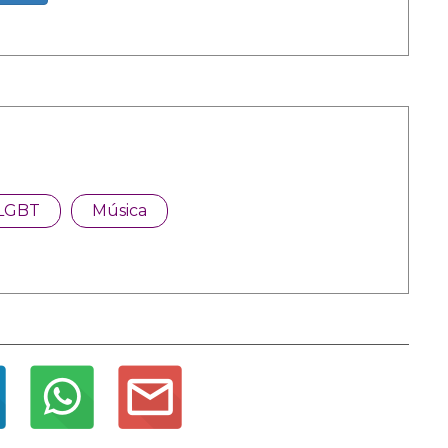
LGBT
Música