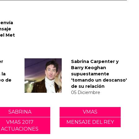
envía
nsaje
del Met
er
Sabrina Carpenter y
Barry Keoghan
 la
supuestamente
eo de
'tomando un descanso'
de su relación
05 Diciembre
SABRINA
VMAS
VMAS 2017
MENSAJE DEL REY
ACTUACIONES