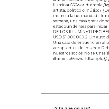
lluminati666worldtemple@gm
artista, político o músico? ¿
mismo a la hermandad Illumi
semana, una casa gratis donde
estadounidenses para inici
DE LOS ILLUMINATI RECIBEN 
USD $1,000,000 2. Un auto d
Una casa de ensueño en el paí
aeropuertos del mundo Debe
nuestros socios. No te unas s
illuminati666worldtemple@
¿Y tú que opinas?