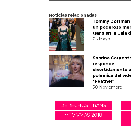
Noticias relacionadas
Tommy Dorfman 
un poderoso me
trans en la Gala 
05 Mayo
Sabrina Carpent
responde
divertidamente a
polémica del víd
"Feather"
30 Noviembre
DERECHOS TRANS
MTV VMAS 2018