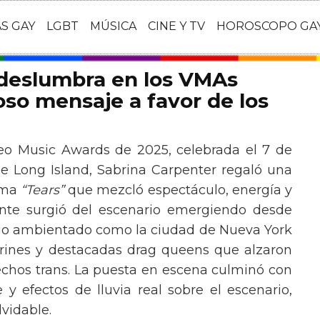
AS GAY
LGBT
MÚSICA
CINE Y TV
HOROSCOPO GA
 deslumbra en los VMAs
so mensaje a favor de los
eo Music Awards de 2025, celebrada el 7 de
e Long Island, Sabrina Carpenter regaló una
ema
“Tears”
que mezcló espectáculo, energía y
tante surgió del escenario emergiendo desde
ario ambientado como la ciudad de Nueva York
rines y destacadas drag queens que alzaron
echos trans. La puesta en escena culminó con
y efectos de lluvia real sobre el escenario,
vidable.