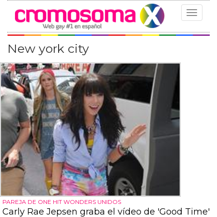
Toggle
navigat
New york city
PAREJA DE ONE HIT WONDERS UNIDOS
Carly Rae Jepsen graba el vídeo de 'Good Time'