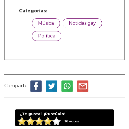
Categorías:
Música
Noticias gay
Política
Comparte
¿Te gusta? ¡Puntúalo!
16
votos