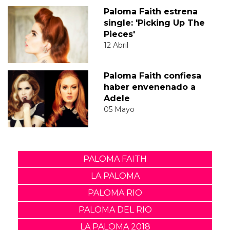
Paloma Faith estrena
single: 'Picking Up The
Pieces'
12 Abril
Paloma Faith confiesa
haber envenenado a
Adele
05 Mayo
PALOMA FAITH
LA PALOMA
PALOMA RIO
PALOMA DEL RIO
LA PALOMA 2018