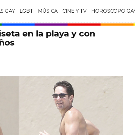
AS GAY
LGBT
MÚSICA
CINE Y TV
HOROSCOPO GA
seta en la playa y con
años