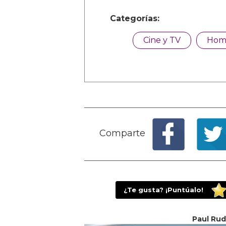
Categorías:
Cine y TV
Hom
Comparte
¿Te gusta? ¡Puntúalo!
Paul Rud