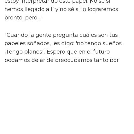
estoy interpretando este papel. No sé si
hemos llegado allí y no sé si lo lograremos
pronto, pero…"
"Cuando la gente pregunta cuáles son tus
papeles soñados, les digo: 'no tengo sueños.
¡Tengo planes!'. Espero que en el futuro
podamos dejar de preocuparnos tanto por
quiénes son las personas y permitirles contar
su historia."
'What It Feels Like For A Girl' se emitirá en
BBC Three y iPlayer el 3 de junio.