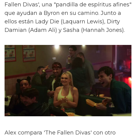
Fallen Divas', una "pandilla de espíritus afines"
que ayudan a Byron en su camino. Junto a
ellos están Lady Die (Laquarn Lewis), Dirty
Damian (Adam Ali) y Sasha (Hannah Jones).
Alex compara 'The Fallen Divas' con otro