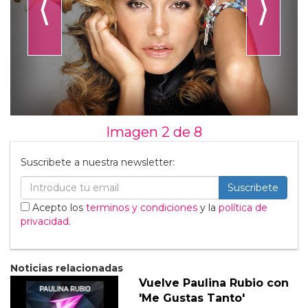
⟨
⟩
Imagen 2 de
8
Suscribete a nuestra newsletter:
Suscribete
Acepto los
terminos y condiciones
y la
política de
privacidad
.
Noticias relacionadas
Vuelve Paulina Rubio con
'Me Gustas Tanto'