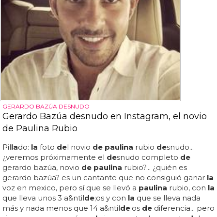
GERARDO BAZÚA DESNUDO
Gerardo Bazúa desnudo en Instagram, el novio
de Paulina Rubio
Pil
la
do:
la
foto
de
l novio
de paulina
rubio
de
snudo...
¿veremos próximamente el
de
snudo completo
de
gerardo bazúa, novio
de paulina
rubio?... ¿quién es
gerardo bazúa? es un cantante que no consiguió ganar
la
voz en mexico, pero sí que se llevó a
paulina
rubio, con
la
que lleva unos 3 a&ntil
de
;os y con
la
que se lleva nada
más y nada menos que 14 a&ntil
de
;os
de
diferencia... pero