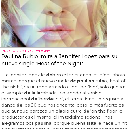
PRODUCIDA POR REDONE
Paulina Rubio imita a Jennifer Lopez para su
nuevo single 'Heat of the Night'
a jennifer lopez le
de
ben estar pitando los oídos ahora
mismo, porque el nuevo single
de paulina
rubio, 'heat of
the night', es un robo armado a 'on the floor', solo que sin
el sample
de la la
mbada... volviendo al sonido
internacional
de
'bor
de
r girl', el tema tiene un regusto a
dance
de
los 90 que nos encanta, pero lo más fuerte es
que aunque parezca un p
la
gio cutre
de
'on the floor', el
productor es el mismo, el imitadísimo redone... nos
alegramos por
paulina
, porque buena falta le hace un hit