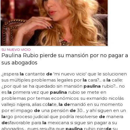
SU NUEVO VICIO
Paulina Rubio pierde su mansión por no pagar a
sus abogados
¿espera
la
cantante
de
'mi nuevo vicio' que le solucionen
sus múltiples problemas legales por
la
cara?... a
la
calle:
¿por qué se ha quedado sin mansión
paulina
rubio?... no
es
la
primera vez que
paulina
rubio se mete en
problemas por temas económicos: su exmarido nicolás
vallejo nájera, alias co
la
te,
la de
mandó en su momento
por el impago
de
una pensión
de
30... y ahí siguen en un
la
rgo proceso judicial que podría resolverse
de
manera
de
sfavorable para
la
mexicana si sigue sin pagar a su
abogados... pues resulta que
paulina
rubio pier
de
su