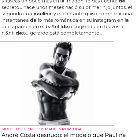
si rascas un poco más en
la
imagen, te das cuenta
de
l
secreto... hace unos meses nació su primer hijo juntos, el
segundo con
paulina
, y el cantante quiso compartir una
instantánea
de
lo más romántica en su instagram en
la
que aparece en el ba&ntil
de
;o cogiendo en brazos al
ni&ntil
de
;o... gerardo está completamente...
MODELOS DESNUDOS MADE IN PORTUGAL
André Costa desnudo: el modelo que Paulina