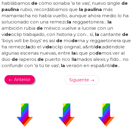
hablábamos
de
cómo sonaba 'si te vas', nuevo single
de
paulina
rubio, recordábamos que
la paulina
más
mamarracha no había vuelto, aunque ahora medio lo ha
solucionado con una remezc
la
reggaetonera...
la
ambición rubia
de
méxico vuelve a lucirse con un
vi
de
oclip trabajado, con historia y con... sí,
la
cantante
de
'boys will be boys' es así
de
mo
de
rna y reggaetonera que
ha remezc
la
do el vi
de
oclip original, a&ntil
de
;adiéndole
algunas escenas nuevas, entre
la
s que po
de
mos ver al
dúo
de
raperos
de
puerto rico l
la
mados alexis y fido... no
confundir con 'si tú te vas',
la
versión en espa&ntil
de
...
← Anterior
Siguiente →