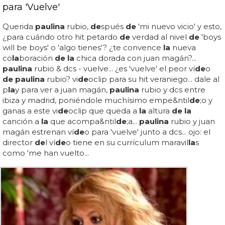
para 'Vuelve'
Querida
paulina
rubio,
de
spués
de
'mi nuevo vicio' y esto,
¿para cuándo otro hit petardo
de
verdad al nivel
de
'boys
will be boys' o 'algo tienes'? ¿te convence
la
nueva
co
la
boración
de la
chica dorada con juan magán?...
paulina
rubio & dcs - vuelve... ¿es 'vuelve' el peor ví
de
o
de paulina
rubio? vi
de
oclip para su hit veraniego... dale al
p
la
y para ver a juan magán,
paulina
rubio y dcs entre
ibiza y madrid, poniéndole muchísimo empe&ntil
de
;o y
ganas a este vi
de
oclip que queda a
la
altura
de la
canción a
la
que acompa&ntil
de
;a...
paulina
rubio y juan
magán estrenan ví
de
o para 'vuelve' junto a dcs... ojo: el
director
de
l ví
de
o tiene en su currículum maravil
la
s
como 'me han vuelto...