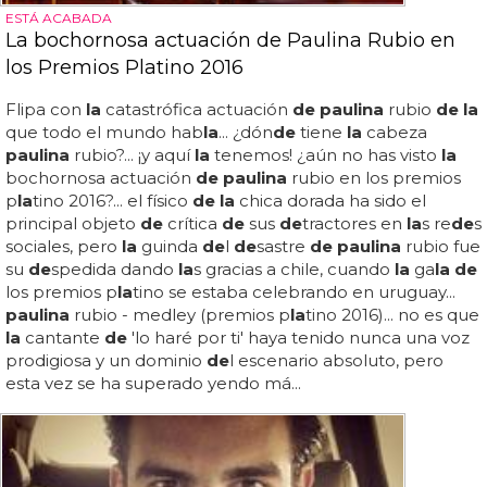
ESTÁ ACABADA
La bochornosa actuación de Paulina Rubio en
los Premios Platino 2016
Flipa con
la
catastrófica actuación
de paulina
rubio
de la
que todo el mundo hab
la
... ¿dón
de
tiene
la
cabeza
paulina
rubio?... ¡y aquí
la
tenemos! ¿aún no has visto
la
bochornosa actuación
de paulina
rubio en los premios
p
la
tino 2016?... el físico
de la
chica dorada ha sido el
principal objeto
de
crítica
de
sus
de
tractores en
la
s re
de
s
sociales, pero
la
guinda
de
l
de
sastre
de paulina
rubio fue
su
de
spedida dando
la
s gracias a chile, cuando
la
ga
la de
los premios p
la
tino se estaba celebrando en uruguay...
paulina
rubio - medley (premios p
la
tino 2016)... no es que
la
cantante
de
'lo haré por ti' haya tenido nunca una voz
prodigiosa y un dominio
de
l escenario absoluto, pero
esta vez se ha superado yendo má...