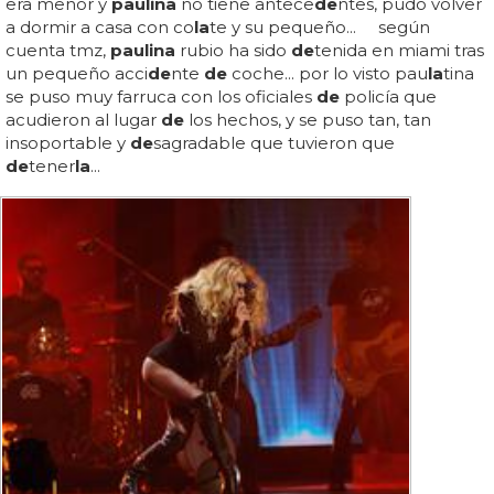
era menor y
paulina
no tiene antece
de
ntes, pudo volver
a dormir a casa con co
la
te y su pequeño... según
cuenta tmz,
paulina
rubio ha sido
de
tenida en miami tras
un pequeño acci
de
nte
de
coche... por lo visto pau
la
tina
se puso muy farruca con los oficiales
de
policía que
acudieron al lugar
de
los hechos, y se puso tan, tan
insoportable y
de
sagradable que tuvieron que
de
tener
la
...