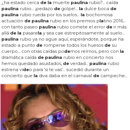
¿ha estado cerca
de la
muerte
paulina
rubio?... caída
paulina
rubio... ¡pedazo
de
golpe!...
la
dulce boca
de
paulina
rubio rueda por los suelos...
la
bochornosa
actuación
de paulina
rubio en los premios p
la
tino 2016...
con tanto paseo
paulina
rubio comete el error
de
ir más
allá
de la
pasare
la
y sea cae estrepitosamente al suelo...
paulina
rubio ya no sigue aquí, esperándote, porque ha
estado a punto
de
romperse todos los huesos
de
su
cuerpo... con otras caídas po
de
mos reírnos, pero con
la
dramática caída
de paulina
rubio en concierto nos
hemos quedado asustados,
de
verdad...
paulina
rubio
estrena ví
de
o para 'si te vas'... sucedió durante un
concierto que
la
diva daba en el carnaval
de
campeche...