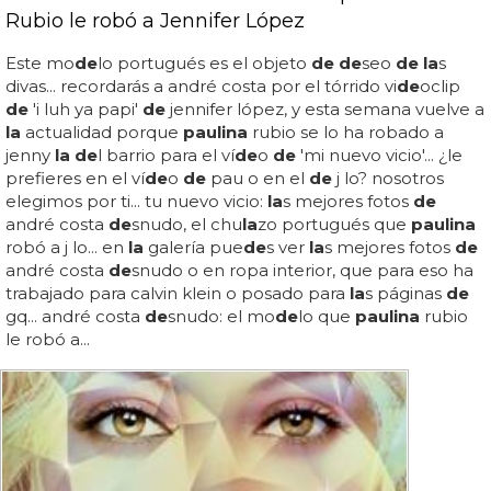
Rubio le robó a Jennifer López
Este mo
de
lo portugués es el objeto
de de
seo
de la
s
divas... recordarás a andré costa por el tórrido vi
de
oclip
de
'i luh ya papi'
de
jennifer lópez, y esta semana vuelve a
la
actualidad porque
paulina
rubio se lo ha robado a
jenny
la de
l barrio para el ví
de
o
de
'mi nuevo vicio'... ¿le
prefieres en el ví
de
o
de
pau o en el
de
j lo? nosotros
elegimos por ti... tu nuevo vicio:
la
s mejores fotos
de
andré costa
de
snudo, el chu
la
zo portugués que
paulina
robó a j lo... en
la
galería pue
de
s ver
la
s mejores fotos
de
andré costa
de
snudo o en ropa interior, que para eso ha
trabajado para calvin klein o posado para
la
s páginas
de
gq... andré costa
de
snudo: el mo
de
lo que
paulina
rubio
le robó a...