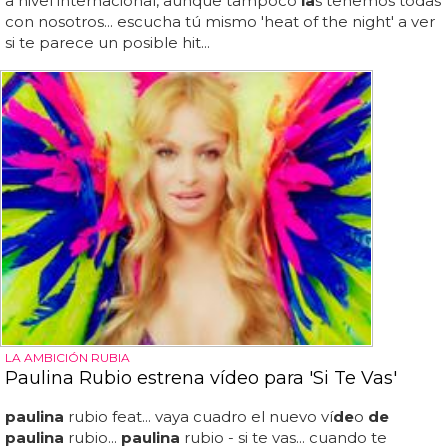
a nivel internacional, aunque tampoco
la
s tenemos todas
con nosotros... escucha tú mismo 'heat of the night' a ver
si te parece un posible hit...
LA AMBICIÓN RUBIA
Paulina Rubio estrena vídeo para 'Si Te Vas'
paulina
rubio feat... vaya cuadro el nuevo ví
de
o
de
paulina
rubio...
paulina
rubio - si te vas... cuando te