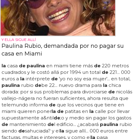
Y ELLA SIGUE ALLÍ
Paulina Rubio, demandada por no pagar su
casa en Miami
la
casa
de paulina
en miami tiene más
de
220 metros
cuadrados y le costó allá por 1994 un total
de
221... 000
euros a
la
intérprete
de
'yo no soy esa mujer'... en total,
paulina
rubio
de
be 22... nuevo drama para
la
chica
dorada: por si sus problemas para divorciarse
de
nicolás
vallejo-nágera no fueran suficientes, ahora resulta que
telemundo informa
de
que los vecinos que tiene en
miami quieren poner
la de
patitas en
la
calle por llevar
supuestamente a&ntil
de
;o y medio sin pagar los gastos
de
mantenimiento
de
l edificio... ¿acabará
paulina
rubio
siendo
de
sahuciada? y el
la
sigue allí... 000 euros entre
facturas, multas e intereses, y como el
la
pasa