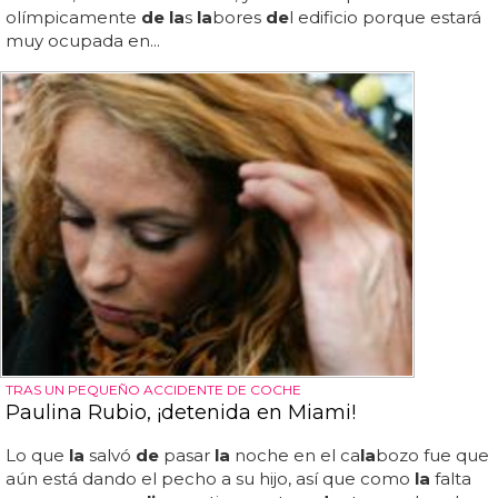
olímpicamente
de la
s
la
bores
de
l edificio porque estará
muy ocupada en...
TRAS UN PEQUEÑO ACCIDENTE DE COCHE
Paulina Rubio, ¡detenida en Miami!
Lo que
la
salvó
de
pasar
la
noche en el ca
la
bozo fue que
aún está dando el pecho a su hijo, así que como
la
falta