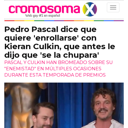
Toggle
navigat
Pedro Pascal dice que
quiere 'enrollarse' con
Kieran Culkin, que antes le
dijo que 'se la chupara'
PASCAL Y CULKIN HAN BROMEADO SOBRE SU
"ENEMISTAD" EN MÚLTIPLES OCASIONES
DURANTE ESTA TEMPORADA DE PREMIOS