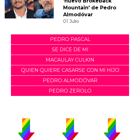
'nuevo Brokeback
Mountain' de Pedro
Almodóvar
01 Julio
PEDRO PASCAL
SE DICE DE MI
MACAULAY CULKIN
QUIEN QUIERE CASARSE CON MI HIJO
PEDRO ALMODÓVAR
PEDRO ZEROLO