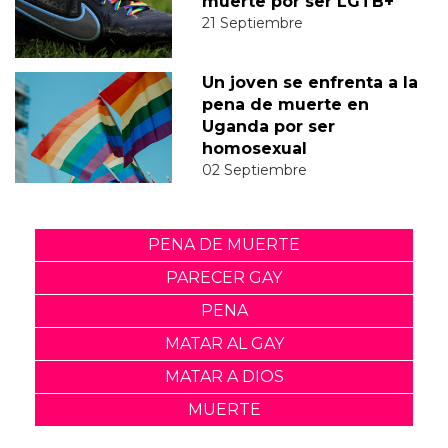
muerte por ser LGTB+
21 Septiembre
Un joven se enfrenta a la
pena de muerte en
Uganda por ser
homosexual
02 Septiembre
PENA DE MUERTE
PARECER GAY
PENA
MATAR AL GAY
MATAR A DIOS
MUERTE